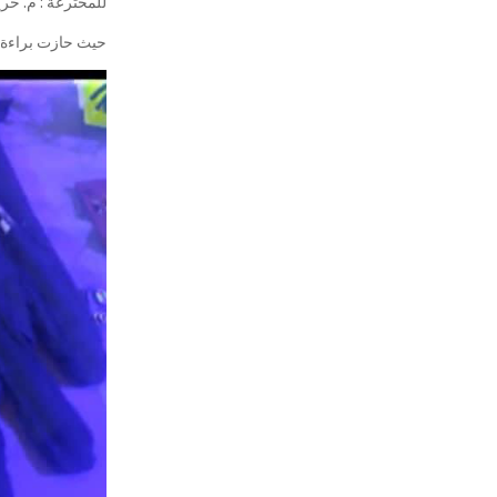
للمخترعة : م. خر
حيث حازت براءة ال