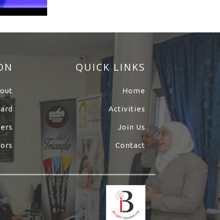
ON
QUICK LINKS
out
Home
ard
Activities
ners
Join Us
ors
Contact