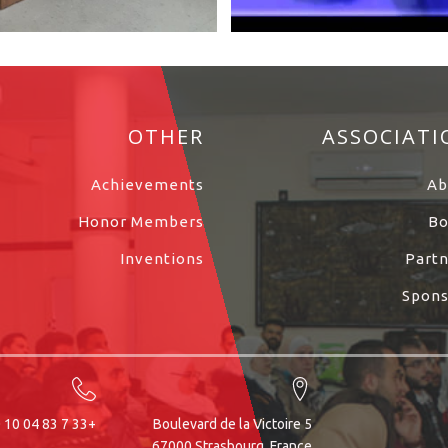
OTHER
ASSOCIATI
Achievements
Ab
Honor Members
Bo
Inventions
Part
Spons
+33 7 83 04 10 80
5 Boulevard de la Victoire
67000 Strasbourg, France