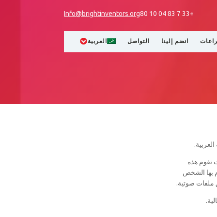
Info@brightinventors.org
+33 7 83 04 10 80
راعات
انضم إلينا
التواصل
العربية
لعربية.
 تقوم هذه
م بها الشخص
 ملفات صوتية.
ية.