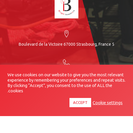
5 Boulevard de la Victoire 67000 Strasbourg, France
+33 7 83 04 10 80
We use cookies on our website to give you the most relevant
experience by remembering your preferences and repeat visits.
By clicking “Accept”, you consent to the use of ALL the
cookies.
Info@brightinventors.org
Cookie settings
ACCEPT
© Copyright 2021 Bright Inventors All Rights Reserved
Terms & Conditions
Privacy Policy