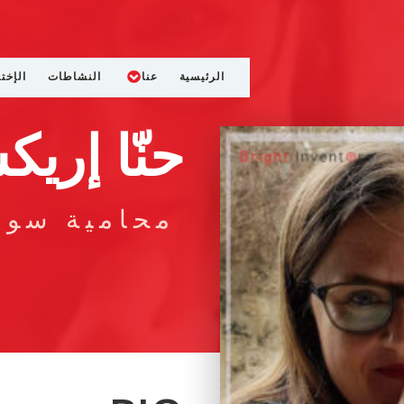
الرئيسية
عنا
النشاطات
الإخت
حنّا إري
محامية سويد