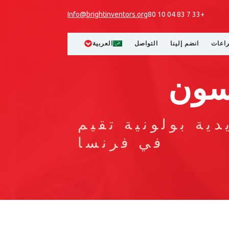
Info@brightinventors.org
+33 7 83 04 10 80
راعات
انضم إلينا
التواصل
العربية
كسون
ية بولونية تقيم
في فرنسا