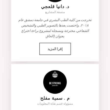
د. دانيا قلعجي
منسقة المشاريع
تخرجت من كلية الطب البشري في جامعة دمشق عام
٢٠١٨، واختصت بعدها بالتصوير الطبي والتشخيص
الشعاعي. مخترعة ومسجلة لمشروع براءة اختراع
بعنوان (الحاق
إقرا المزيد
م . سمية مفلح
مسؤولة قسم تقانة المعلومات